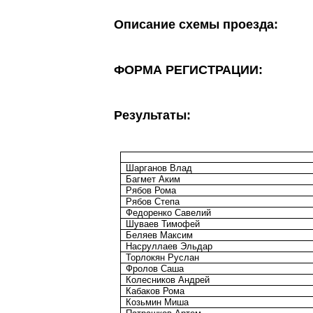
Описание схемы проезда:
ФОРМА РЕГИСТРАЦИИ:
Результаты:
Шарганов Влад
Багмет Аким
Рябов Рома
Рябов Степа
Федоренко Савелий
Шуваев Тимофей
Беляев Максим
Насруллаев Эльдар
Торлокян Руслан
Фролов Саша
Колесников Андрей
Кабаков Рома
Козьмин Миша