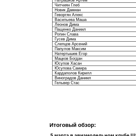
Патрашков Артем
Читчиян Глеб
Новик Дамиан
Геворгян Алекс
Васильева Маша
Леонов Дима
Пащенко Даниил
Ропин Слава
Гусев Дима
Слепцов Арсений
Папулов Максим
Натертышев Егор
Мацков Богдан
Юсупов Хасан
Юсупова Самира
Кардаполов Кирилл
Виноградов Даниил
Гельвер Стас
Итоговый обзор:
5 марта в авиамодельном клубе