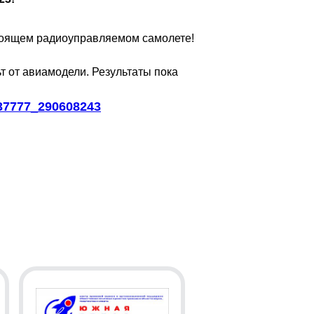
астоящем радиоуправляемом самолете!
ьт от авиамодели. Результаты пока
37777_290608243