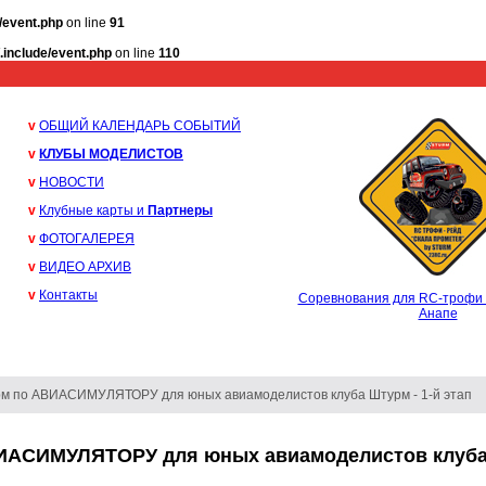
/event.php
on line
91
.include/event.php
on line
110
v
ОБЩИЙ КАЛЕНДАРЬ СОБЫТИЙ
v
КЛУБЫ МОДЕЛИСТОВ
v
НОВОСТИ
v
Клубные карты и
Партнеры
v
ФОТОГАЛЕРЕЯ
v
ВИДЕО АРХИВ
v
Контакты
Соревнования для RC-трофи 
Анапе
рм по АВИАСИМУЛЯТОРУ для юных авиамоделистов клуба Штурм - 1-й этап
ИАСИМУЛЯТОРУ для юных авиамоделистов клуба 