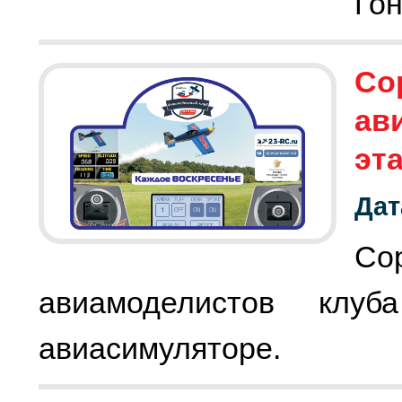
Гон
Со
ав
эт
Дат
Со
авиамоделистов клу
авиасимуляторе.