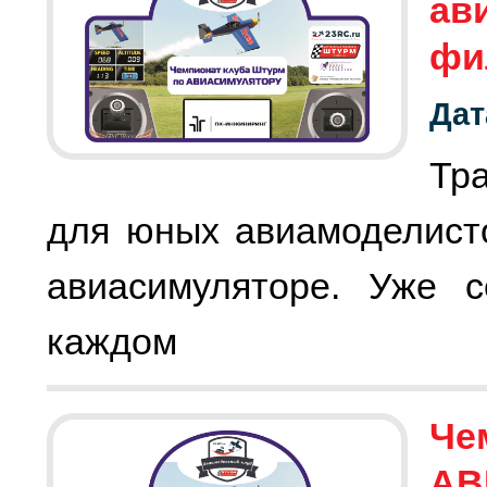
ав
фи
Дат
Тр
для юных авиамоделист
авиасимуляторе. Уже с
каждом
Че
АВ