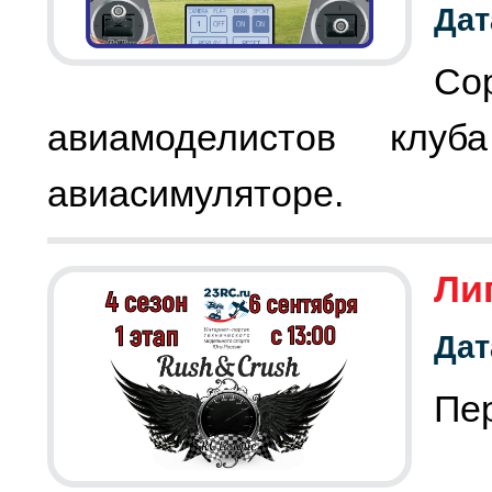
Дат
Со
авиамоделистов клу
авиасимуляторе.
Лиг
Дат
Пер