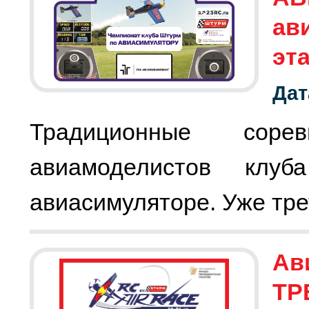
ав
эт
Дат
Традиционные соре
авиамоделистов клу
авиасимуляторе. Уже тре
Ав
ТР