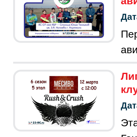
ав
Дат
Пе
ав
Лиг
кл
Дат
Эт