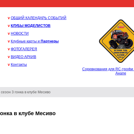
v
ОБЩИЙ КАЛЕНДАРЬ СОБЫТИЙ
v
КЛУБЫ МОДЕЛИСТОВ
v
НОВОСТИ
v
Клубные карты и
Партнеры
v
ФОТОГАЛЕРЕЯ
v
ВИДЕО АРХИВ
v
Контакты
Соревнования для RC-трофи 
Анапе
7 сезон 3 гонка в клубе Месиво
гонка в клубе Месиво