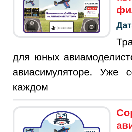
фи
Дат
Тр
для юных авиамоделист
авиасимуляторе. Уже с
каждом
Со
ав