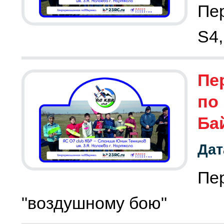
Пе
S4,
Пе
по
Ба
Дат
Пе
"воздушному бою"