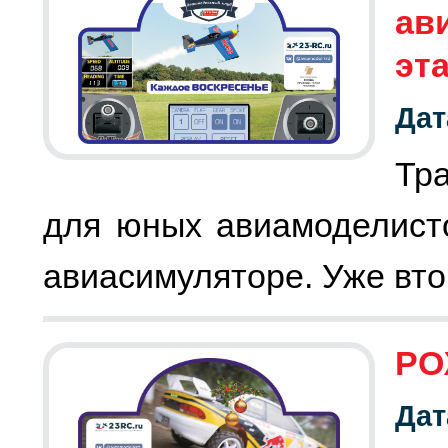
ав
эт
Дат
Тр
для юных авиамоделист
РО
Дат