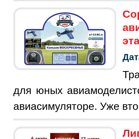
Со
ав
эт
Дат
Тр
для юных авиамоделист
Лиг