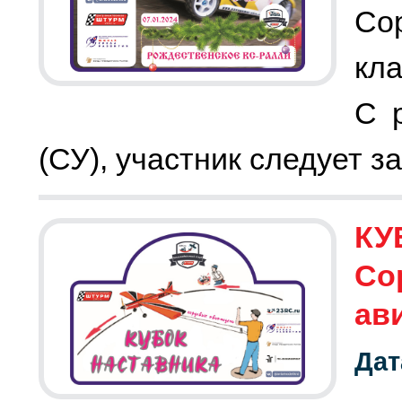
С
кла
С 
(СУ), участник следует 
КУ
Со
ав
Дат