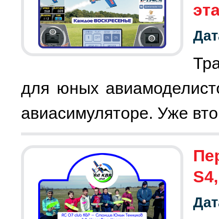
эт
Дат
Тр
для юных авиамоделист
Пе
S4,
Дат