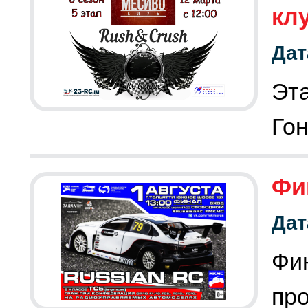
кл
Дат
Эт
Гон
Фи
Дат
Фи
про