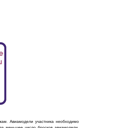
кам. Авиамодели участника необходимо
 за меньшее число бросков авиамодели.