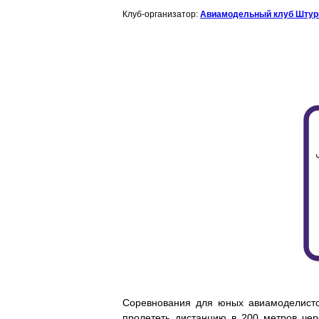
Клуб-организатор:
Авиамодельный клуб Штурм
Соревнования для юных авиамоделисто
пролететь дистанцию в 200 метров чер