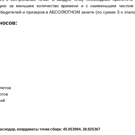
нцию за меньшее количество времени и с наименьшим числом 
обедителей и призеров в АБСОЛЮТНОМ зачете (по сумме 3-х этапо
носов:
летов
огов
ний
аснодар, координаты точки сбора: 45.053994, 38.925367