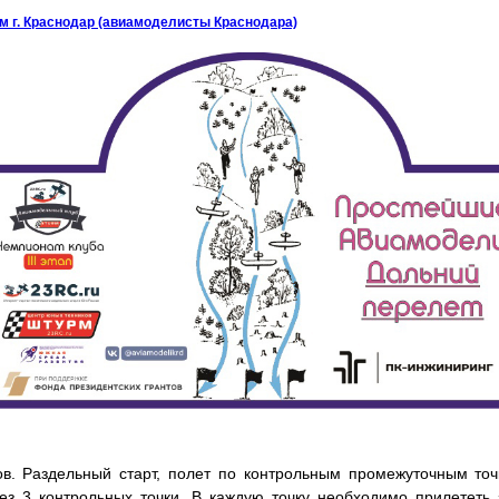
 г. Краснодар (авиамоделисты Краснодара)
в. Раздельный старт, полет по контрольным промежуточным точ
ез 3 контрольных точки. В каждую точку необходимо прилететь