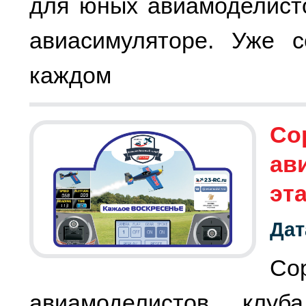
для юных авиамоделист
авиасимуляторе. Уже с
каждом
Со
ав
эт
Дат
Со
авиамоделистов клу