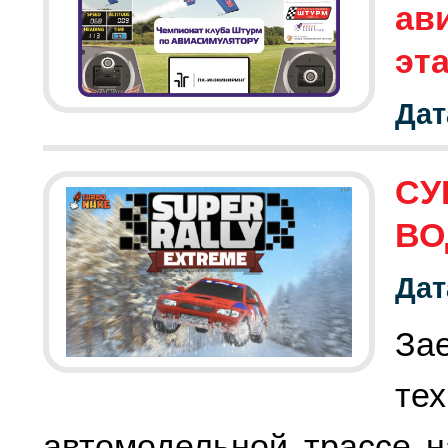
ав
эт
Дат
СУ
ВО
Дат
За
те
автомодельной трассе н