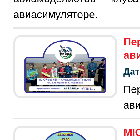
авиасимуляторе.
Пе
ав
Дат
Пе
ав
MI