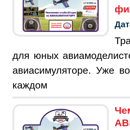
фи
Дат
Тр
для юных авиамоделист
авиасимуляторе. Уже во
каждом
Че
АВ