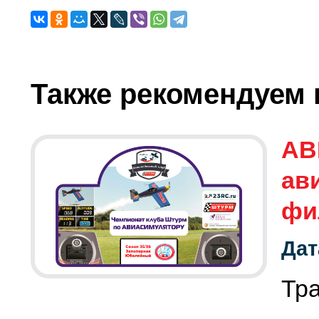
Также рекомендуем 
АВ
ав
фи
Дат
Тр