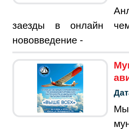
Ан
заезды в онлайн чем
нововведение -
Му
ав
Дат
Мы
му