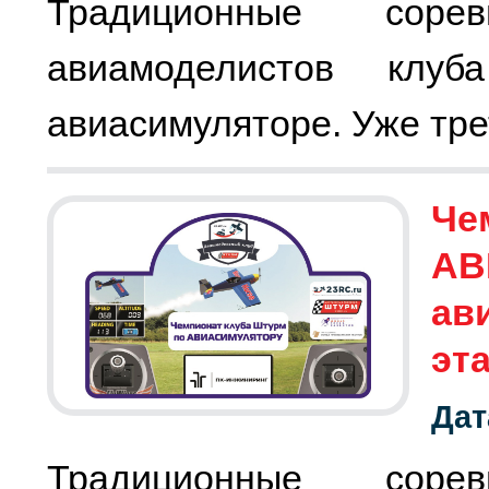
Традиционные соре
авиамоделистов клу
авиасимуляторе. Уже тре
Че
АВ
ав
эт
Дат
Традиционные соре