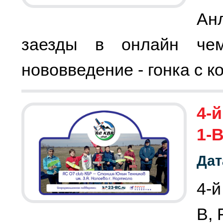
Ан
заезды в онлайн чем
нововведение - гонка с к
4-й
1-B
Дат
4-й
B, 