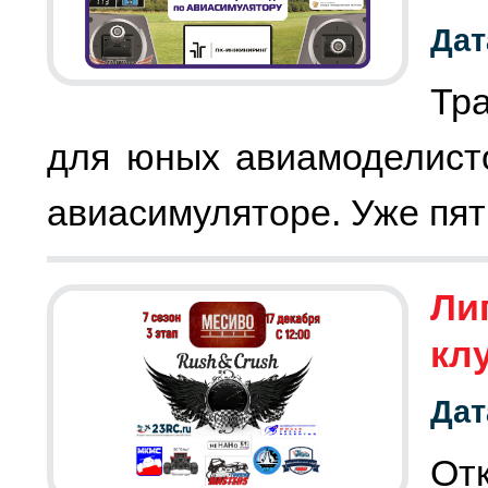
Дат
Тр
для юных авиамоделист
авиасимуляторе. Уже пят
Лиг
кл
Дат
От