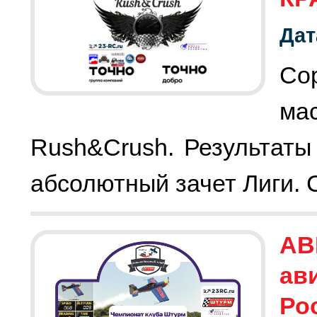
Дат
Со
ма
Rush&Crush. Результаты 
абсолютный зачет Лиги. 
АВ
ав
Рос