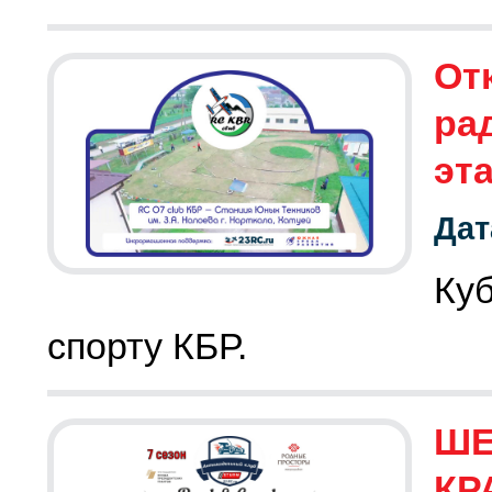
От
ра
эт
Дат
Ку
спорту КБР.
ШЕ
КР