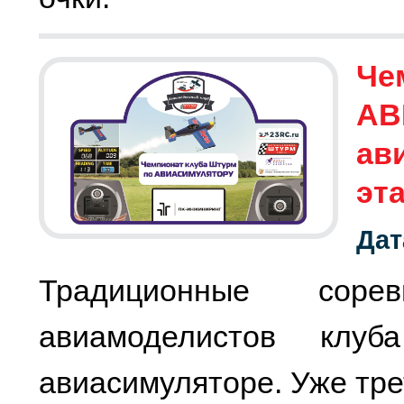
Че
АВ
ав
эт
Дат
Традиционные соре
авиамоделистов клу
авиасимуляторе. Уже тре