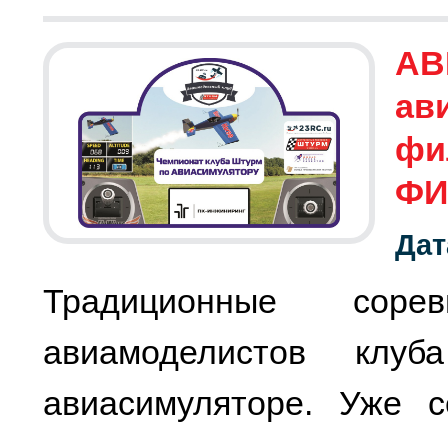
АВ
ав
фи
ФИ
Дат
Традиционные соре
авиамоделистов клу
авиасимуляторе. Уже с