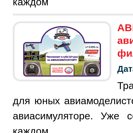
каждом
АВ
ав
фи
Дат
Тр
для юных авиамоделист
авиасимуляторе. Уже с
каждом