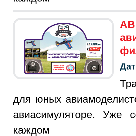
АВ
ав
фи
Дат
Тр
для юных авиамоделист
авиасимуляторе. Уже с
каждом