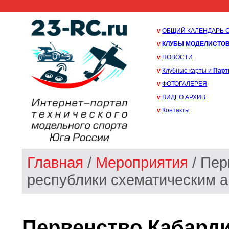
v
ОБЩИЙ КАЛЕНДАРЬ 
v
КЛУБЫ МОДЕЛИСТО
v
НОВОСТИ
v
Клубные карты и
Парт
v
ФОТОГАЛЕРЕЯ
v
ВИДЕО АРХИВ
v
Контакты
Главная
/
Мероприятия
/ Пер
республики схематическим а
Первенство Кабард