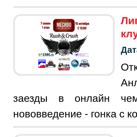
Лиг
кл
Дат
От
Ан
заезды в онлайн чем
нововведение - гонка с к