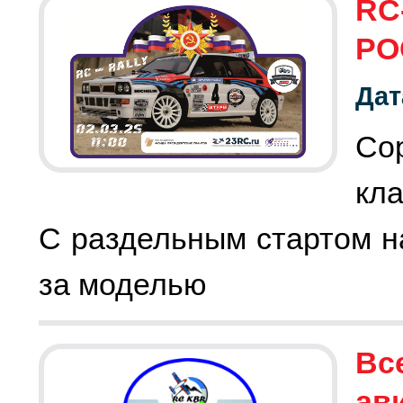
RC
РО
Дат
С
кла
С раздельным стартом на
за моделью
Вс
ав