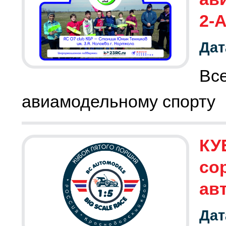
2-A
Дат
Вс
авиамодельному спорту
КУ
со
ав
Дат