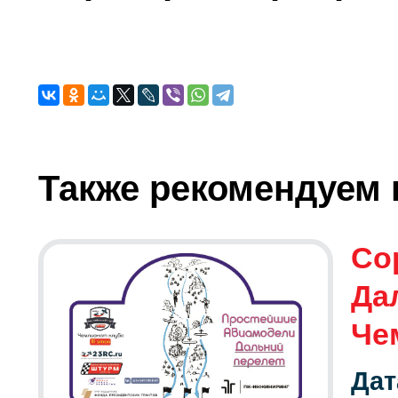
Также рекомендуем 
Со
Да
Че
Дат