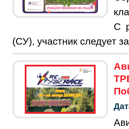
кла
С 
(СУ), участник следует 
Ав
ТР
По
Дат
Ав