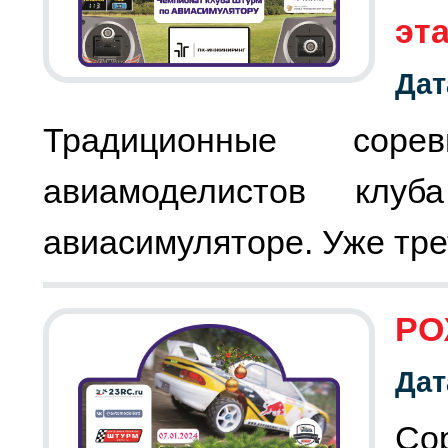
эт
Дат
Традиционные соре
авиамоделистов клу
авиасимуляторе. Уже тре
РО
Дат
С