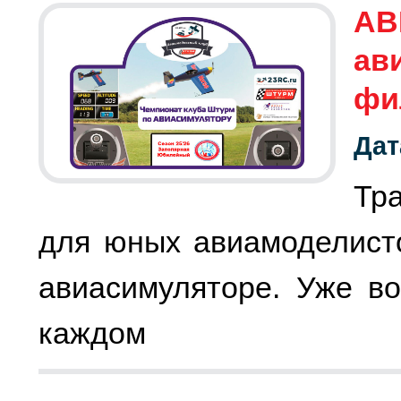
АВ
ав
фи
Дат
Тр
для юных авиамоделист
авиасимуляторе. Уже во
каждом