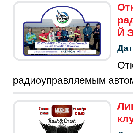
От
ра
Й 
Дат
О
радиоуправляемым авто
Лиг
кл