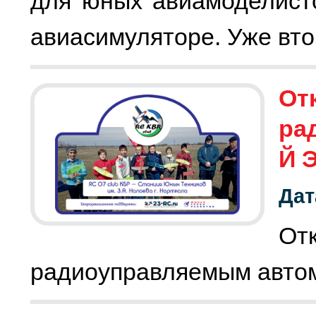
для юных авиамоделист
От
ра
Й 
Дат
О
радиоуправляемым авто