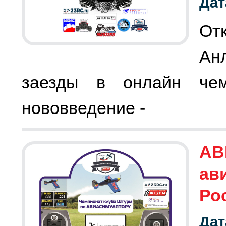
Дат
От
Ан
заезды в онлайн чем
нововведение -
АВ
ав
Рос
Дат