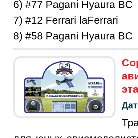
6) #77 Pagani Hyaura BC
7) #12 Ferrari laFerrari
Со
ав
эт
Дат
Тр