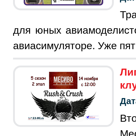
Тр
для юных авиамоделист
авиасимуляторе. Уже пят
Лиг
кл
Дат
Вт
Ме