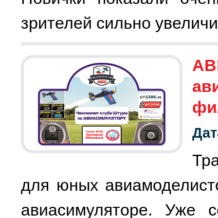
зрителей сильно увеличи
АВ
ав
фи
Дат
Тр
для юных авиамоделист
авиасимуляторе. Уже с