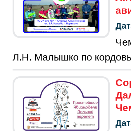
ав
Дат
Че
Л.Н. Малышко по кордов
Со
Да
Че
Дат