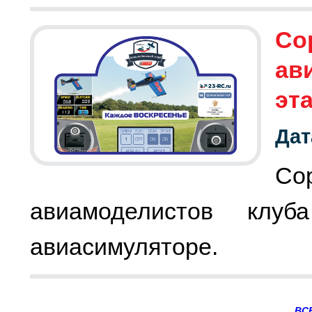
Со
ав
эт
Дат
Со
авиамоделистов клу
авиасимуляторе.
ВС