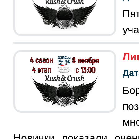
Пят
уча
Лиг
Дат
Бо
по
мно
Новички показали очен