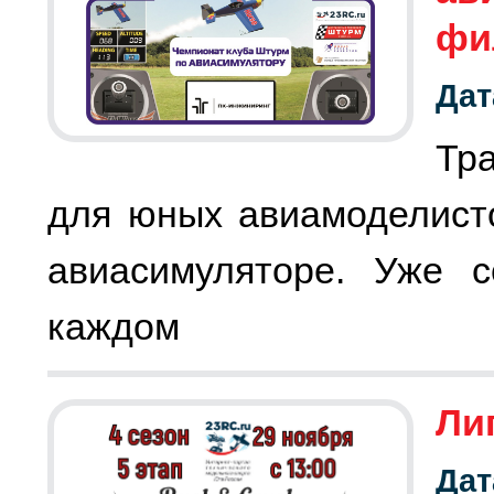
фи
Дат
Тр
для юных авиамоделист
авиасимуляторе. Уже с
каждом
Лиг
Дат