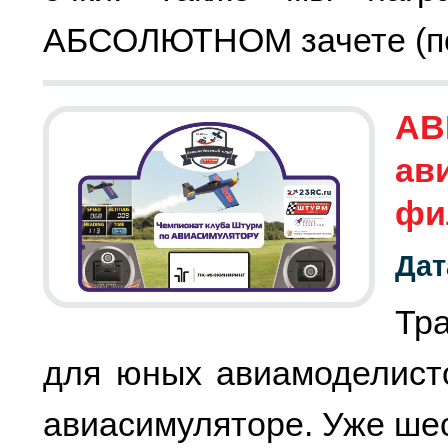
АБСОЛЮТНОМ зачете (по 
АВ
ав
фи
Дат
Тр
для юных авиамоделист
авиасимуляторе. Уже шес