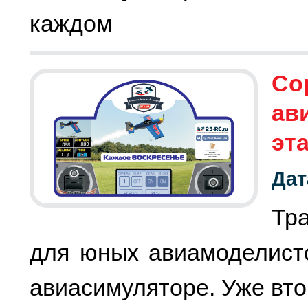
каждом
Со
ав
эт
Дат
Тр
для юных авиамоделист
авиасимуляторе. Уже вто