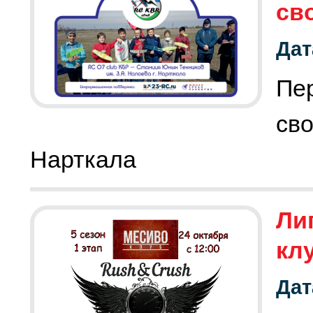
св
Дат
П
св
Нарткала
Лиг
кл
Дат