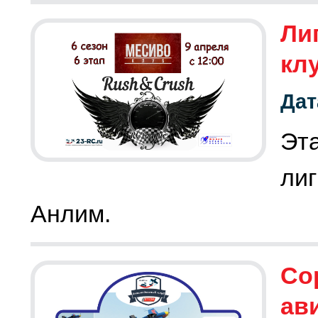
Лиг
кл
Дат
Эта
ли
Со
ав