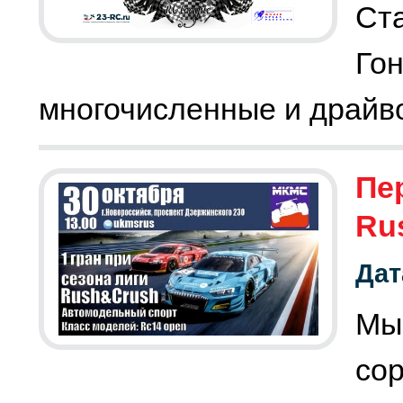
Ста
Го
многочисленные и драйво
Пе
Ru
Дат
Мы
со