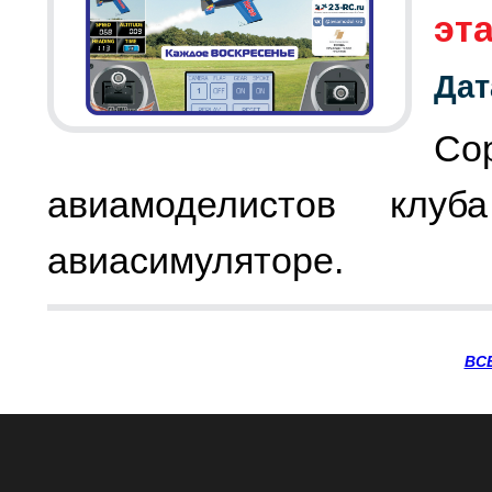
эт
Дат
Со
авиамоделистов клу
авиасимуляторе.
ВС